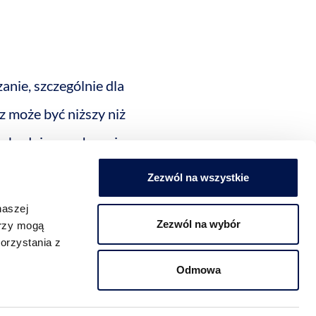
anie, szczególnie dla
z może być niższy niż
ie budujemy własnej
sza koszty
Zezwól na wszystkie
naszej
Zezwól na wybór
erzy mogą
orzystania z
Odmowa
e być mniej