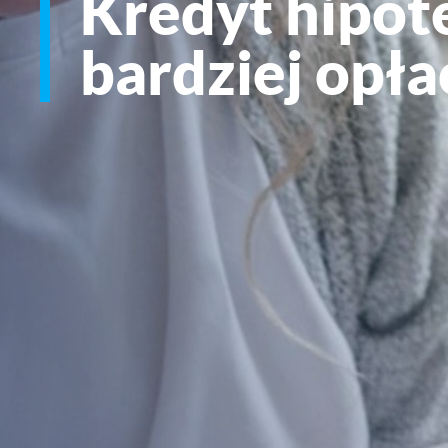
Kredyt hipot
bardziej opła