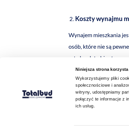
Koszty wynajmu m
Wynajem mieszkania jest 
osób, które nie są pewne
rata kredytu hipoteczne
wartości majątkowej. Cz
Niniejsza strona korzysta
Wykorzystujemy pliki cook
długoterminowe.
społecznościowe i analizo
witryny, udostępniamy pa
połączyć te informacje z 
Co się bardziej opł
ich usług.
W 2024 roku, przy zmie