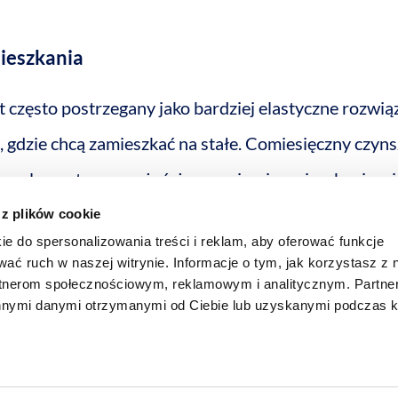
ieszkania
często postrzegany jako bardziej elastyczne rozwiąz
, gdzie chcą zamieszkać na stałe. Comiesięczny czyns
go, ale warto zauważyć, że wynajmując mieszkanie, n
ynsz może również wzrosnąć w przyszłości, co zwięk
 z plików cookie
ie do spersonalizowania treści i reklam, aby oferować funkcje
wać ruch w naszej witrynie. Informacje o tym, jak korzystasz z 
rtnerom społecznościowym, reklamowym i analitycznym. Partn
innymi danymi otrzymanymi od Ciebie lub uzyskanymi podczas k
aca?
nnych stopach procentowych, kredyt hipoteczny moż