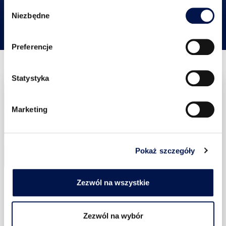
W
Niezbędne
y
b
ó
Preferencje
r
z
g
Statystyka
o
d
Marketing
y
Pokaż szczegóły
Zezwól na wszystkie
La Wola
Kameralna inwestycja zlokalizowana w sercu warszawskiej
Woli.
Zezwól na wybór