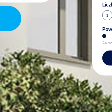
Licz
1
Pow
24
m