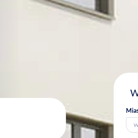
W
Mia
W