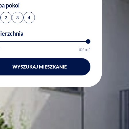
ba pokoi
2
3
4
ierzchnia
2
2
82
m
WYSZUKAJ MIESZKANIE