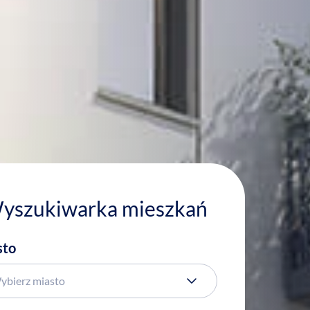
yszukiwarka mieszkań
sto
ybierz miasto